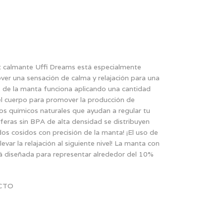
 calmante Uffi Dreams está especialmente
er una sensación de calma y relajación para una
 de la manta funciona aplicando una cantidad
el cuerpo para promover la producción de
os químicos naturales que ayudan a regular tu
feras sin BPA de alta densidad se distribuyen
s cosidos con precisión de la manta! ¡El uso de
evar la relajación al siguiente nivel! La manta con
á diseñada para representar alrededor del 10%
CTO