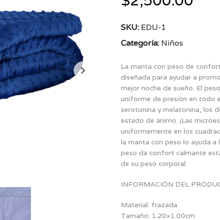
$
2,500.00
SKU:
EDU-1
Categoría:
Niños
La manta con peso de confort
diseñada para ayudar a promov
mejor noche de sueño. El peso
uniforme de presión en todo 
serotonina y melatonina, los d
estado de ánimo. ¡Las microes
uniformemente en los cuadrado
la manta con peso lo ayuda a ll
peso da confort calmante est
de su peso corporal.
INFORMACIÓN DEL PRODU
Material: frazada
Tamaño: 1.20×1.00cm