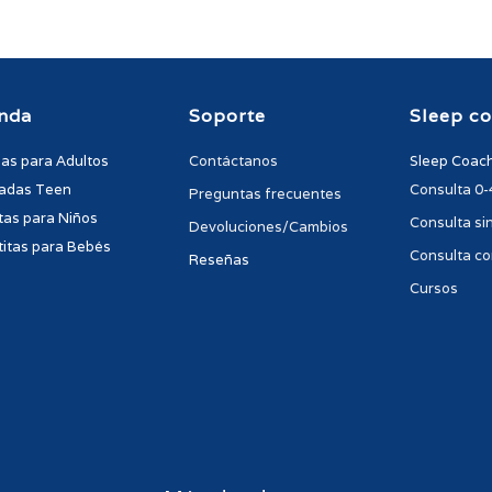
nda
Soporte
Sleep c
jas para Adultos
Contáctanos
Sleep Coac
adas Teen
Consulta 0
Preguntas frecuentes
as para Niños
Consulta si
Devoluciones/Cambios
itas para Bebés
Consulta co
Reseñas
Cursos